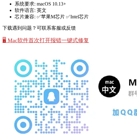
系统要求:
macOS 10.13+
软件语言:
英文
芯片兼容:
✅苹果M芯片 ✅Intel芯片
下载遇到问题？可联系客服或反馈
🖥️ Mac软件首次打开报错一键式修复