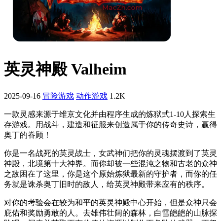
英灵神殿 Valheim
2025-09-16
冒险游戏
‌动作游戏
1.2K
一款灵感来源于维京文化并由程序生成的炼狱式1-10人探索生
存游戏。用战斗，建造和征服来创造属于你的传奇史诗，赢得
奥丁的眷顾！
你是一名战死的英灵战士，女武神们把你的灵魂摆渡到了英灵
神殿，北境第十大神界。而你却被一些混沌之物和古老的众神
之敌困在了这里，你是这个原始炼狱最新的守护者，而你的任
务就是诛杀奥丁旧时的敌人，给英灵神殿带来应有的秩序。
对你的考验会在较为和平的英灵神殿中心开始，但是众神只会
庇佑和奖励勇敢的人。去雄伟壮阔的森林，白雪皑皑的山脉探