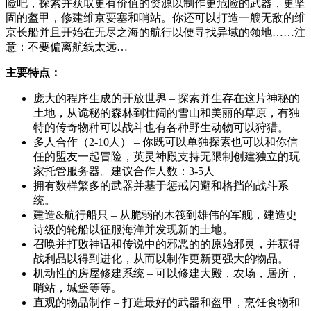
险吧，探索并获取更有价值的资源以制作更危险的武器，更坚
固的盔甲，修建维京要塞和哨站。你还可以打造一艘无敌的维
京长船并且开始在无尽之海的航行以便寻找异域的领地……注
意：不要偏离航线太远…
主要特点：
庞大的程序生成的开放世界 – 探索并生存在这片神秘的
土地，从诡秘的森林到壮阔的雪山和美丽的草原，有独
特的传奇物种可以战斗也有各种野生动物可以狩猎。
多人合作（2-10人） – 你既可以单独探索也可以和你信
任的盟友一起冒险，英灵神殿支持无限制创建独立的玩
家托管服务器。建议合作人数：3-5人
拥有数样繁多的武器并基于惩戒闪避和格挡的战斗系
统。
建造&航行船只 – 从脆弱的木筏到雄伟的军舰，建造史
诗级的轮船以征服海洋并发现新的土地。
召唤并打败神话和传说中的邪恶的的原始邪灵，并获得
战利品以得到进化，从而以制作更新更强大的物品。
机动性的房屋修建系统 – 可以修建大殿，农场，居所，
哨站，城堡等等。
直观的物品制作 – 打造最好的武器和盔甲，烹饪食物和