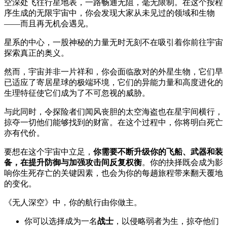
空深处飞往行星地表，一路畅通无阻，毫无限制。在这个按程
序生成的无限宇宙中，你会发现大家从未见过的领域和生物
——而且再无机会遇见。
星系的中心，一股神秘的力量无时无刻不在吸引着你前往宇宙
探索真正的奥义。
然而，宇宙并非一片祥和，你会面临敌对的外星生物，它们早
已适应了寄居星球的极端环境，它们的异能力量和高度进化的
生理特征使它们成为了不可忽视的威胁。
与此同时，令探险者们闻风丧胆的太空海盗也在星宇间横行，
掠夺一切他们能够找到的财富。在这个过程中，你将明白死亡
亦有代价。
要想在这个宇宙中立足，
你需要不断升级你的飞船、武器和装
备，在提升防御与加强攻击间反复权衡
。你的抉择既会成为影
响你生死存亡的关键因素，也会为你的每趟旅程带来翻天覆地
的变化。
《无人深空》中，你的航行由你做主。
你可以选择成为一名
战士
，以侵略弱者为生，掠夺他们