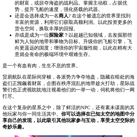
的财富，或掠夺海盗的战利品。掌握主动权，占据优
势，提升飞船的速度，强化搭载的武器。
还是会选择成为一名
商人
? 在这个被遗忘的世界里找到
丰富的资源，利用它们获取高额利润。以此投资更多的
货仓空间，换取丰厚的回报。
亦或是成为一位
探险家
？以超越已知领域，去发掘那些
鲜为人知的地带和事物为目标。升级你的飞船引擎，飞
向更遥远的国度；增强你的宇宙服性能，以此在稍有大
意就会丧命的极端环境中艰难生存。
是一个有血有肉，生生不息的世界。
贸易航队在星际间穿梭，各派势力争夺地盘，隐藏在暗处的海
盗们正觊觎着财富，企图在秩序混乱的地带趁火打劫，星际战
警们也正虎视眈眈地注视着他们的一举一动，伺机将他们一网
打尽。
在这个复杂的星系之中，除了鲜活的NPC，还有素未谋面的其
他玩家与你一同生活其中。
你可以选择在已知太空的地图中分
享自己的发现，以此吸引其他玩家参与互动，享受太空交际的
奇妙乐趣。