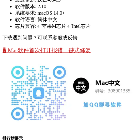
软件版本:
2.10
系统要求:
macOS 14.0+
软件语言:
简体中文
芯片兼容:
✅苹果M芯片 ✅Intel芯片
下载遇到问题？可联系客服或反馈
🖥️ Mac软件首次打开报错一键式修复
排行榜展示