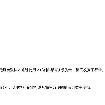
动视频增强技术通过使用 AI 逐帧增强视频质量，彻底改变了行业
杂的部分，以便您的企业可以从简单方便的解决方案中受益。