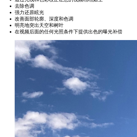
去除色调
强力还原眩光
改善面部轮廓、深度和色调
明亮地突出天空和树叶
在视频后面的任何光照条件下提供出色的曝光补偿