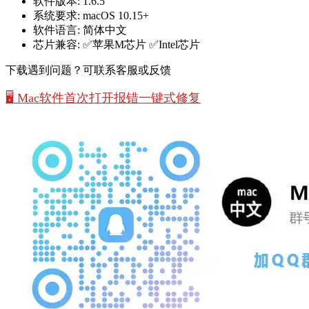
软件版本:
1.6.5
系统要求:
macOS 10.15+
软件语言:
简体中文
芯片兼容:
✅苹果M芯片 ✅Intel芯片
下载遇到问题？可联系客服或反馈
🖥️ Mac软件首次打开报错一键式修复