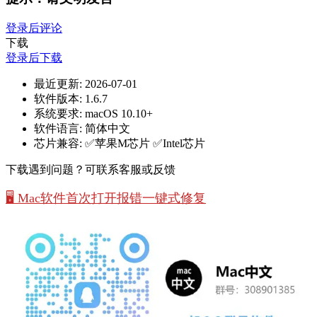
登录后评论
下载
登录后下载
最近更新:
2026-07-01
软件版本:
1.6.7
系统要求:
macOS 10.10+
软件语言:
简体中文
芯片兼容:
✅苹果M芯片 ✅Intel芯片
下载遇到问题？可联系客服或反馈
🖥️ Mac软件首次打开报错一键式修复