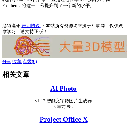
Exhibeo 2 将这一口号提升到了一个新的水平。
必须遵守
[声明协议]
：本站所有资源均来源于互联网，仅供观
摩学习，请支持正版！
分享
收藏
点赞(
0
)
相关文章
AI Photo
v1.13 智能文字转图片生成器
3 年前
882
Project Office X